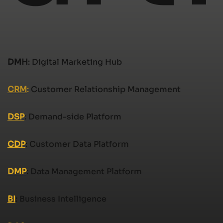
DMH
: Digital Marketing Hub
CRM
:
Customer Relationship Management
DSP
: Demand-side Platform
CDP
: Customer Data Platform
DMP
: Data Management Platform
BI
: Business Intelligence