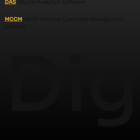
DAS
: Digital Analytics Software
MCCM
: Multi-Channel Campaign Management
(MCCM)
Dig