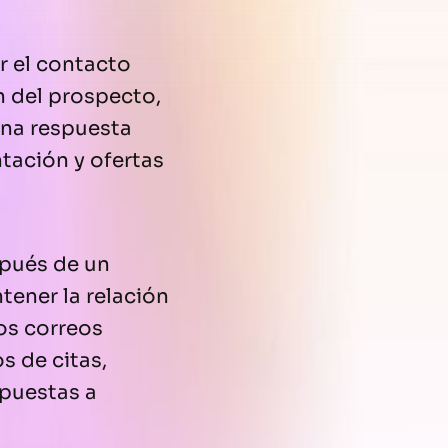
ar el contacto
n del prospecto,
una respuesta
ntación y ofertas
spués de un
tener la relación
os correos
s de citas,
spuestas a