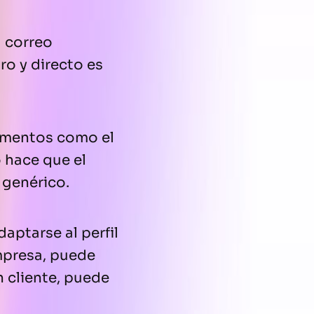
l correo
ro y directo es
ementos como el
o hace que el
 genérico.
aptarse al perfil
empresa, puede
n cliente, puede