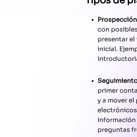
Tipos de pl
Prospección
con posibles
presentar el
inicial. Eje
introductori
Seguimient
primer conta
y a mover el
electrónicos
información 
preguntas f