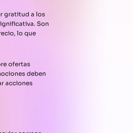
r gratitud a los
ignificativa. Son
recio, lo que
re ofertas
omociones deben
ar acciones