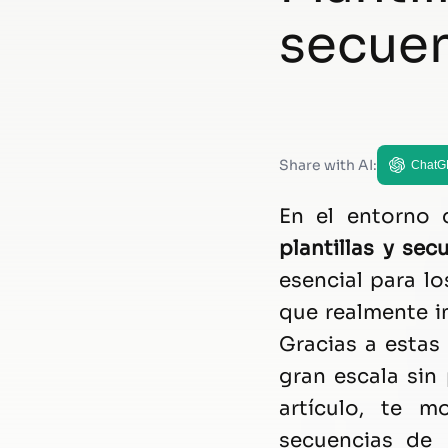
secue
Share with AI:
ChatG
En el entorno d
plantillas y se
esencial para l
que realmente im
Gracias a estas
gran escala sin
artículo, te 
secuencias de 