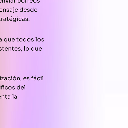
enviar correos
mensaje desde
tratégicas.
ra que todos los
stentes, lo que
zación, es fácil
ficos del
nta la