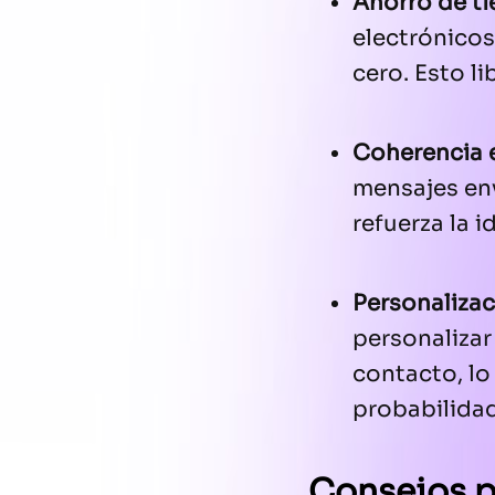
Ahorro de t
electrónicos
cero. Esto l
Coherencia 
mensajes env
refuerza la 
Personalizac
personalizar
contacto, lo
probabilidad
Consejos pa