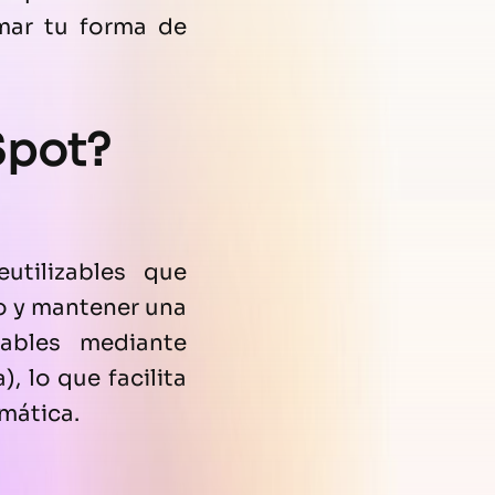
mar tu forma de
bSpot?
utilizables que
o y mantener una
zables mediante
, lo que facilita
mática.