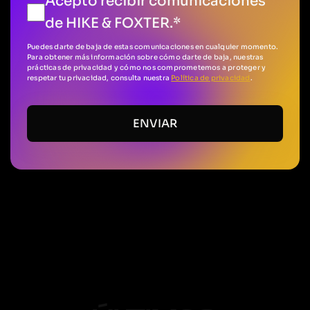
Acepto recibir comunicaciones
de HIKE & FOXTER.
*
Puedes darte de baja de estas comunicaciones en cualquier momento.
Para obtener más información sobre cómo darte de baja, nuestras
prácticas de privacidad y cómo nos comprometemos a proteger y
respetar tu privacidad, consulta nuestra
Política de privacidad
.