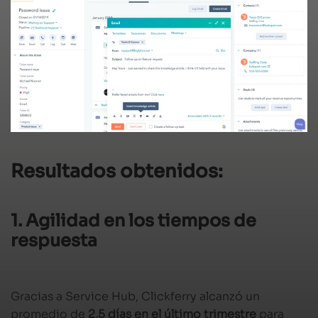
Resultados obtenidos:
1. Agilidad en los tiempos de
respuesta
Gracias a Service Hub, Clickferry alcanzó un
promedio de
2,5 días en el último trimestre
para