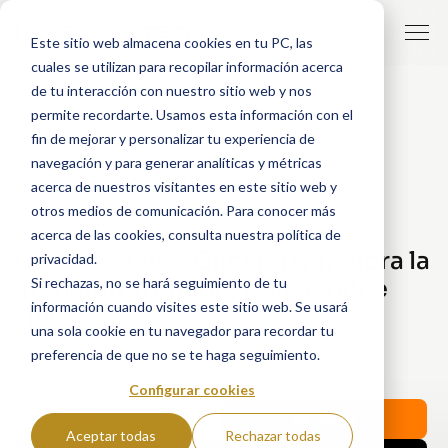
Este sitio web almacena cookies en tu PC, las
cuales se utilizan para recopilar información acerca
de tu interacción con nuestro sitio web y nos
permite recordarte. Usamos esta información con el
fin de mejorar y personalizar tu experiencia de
navegación y para generar analíticas y métricas
18 NOVIEMBRE, 2025
POR
LUZ CASTILLEJO FLOR
acerca de nuestros visitantes en este sitio web y
otros medios de comunicación. Para conocer más
CRM
ATENCIÓN AL CLIENTE
SERVICE HUB
acerca de las cookies, consulta nuestra política de
Caso de éxito: Clickferry mejora la
privacidad.
Si rechazas, no se hará seguimiento de tu
atención al cliente con Service
información cuando visites este sitio web. Se usará
Hub
una sola cookie en tu navegador para recordar tu
preferencia de que no se te haga seguimiento.
Share with AI:
Configurar cookies
ChatGPT
Claude
Aceptar todas
Rechazar todas