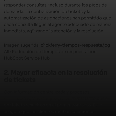
responder consultas, incluso durante los picos de
demanda. La centralización de tickets y la
automatización de asignaciones han permitido que
cada consulta llegue al agente adecuado de manera
inmediata, agilizando la atención y la resolución.
Imagen sugerida:
clickferry-tiempos-respuesta.jpg
Alt: Reducción de tiempos de respuesta con
HubSpot Service Hub
2. Mayor eficacia en la resolución
de tickets
Con información centralizada y procesos
optimizados, Clickferry logró un
incremento del 3%
en tickets resueltos en el primer contacto
. Esto
asegura que los clientes reciban soluciones