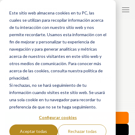
Este sitio web almacena cookies en tu PC, las
cuales se utilizan para recopilar información acerca
de tu interacción con nuestro sitio web y nos
permite recordarte. Usamos esta información con el
fin de mejorar y personalizar tu experiencia de
navegación y para generar analíticas y métricas
18 OCTUBRE, 2021
POR
ERIC MORERA
acerca de nuestros visitantes en este sitio web y
otros medios de comunicación. Para conocer más
HUBSPOT
acerca de las cookies, consulta nuestra política de
Partner Diamond de HubSpot,
privacidad.
Si rechazas, no se hará seguimiento de tu
sólo 20 meses después
información cuando visites este sitio web. Se usará
una sola cookie en tu navegador para recordar tu
Share with AI:
preferencia de que no se te haga seguimiento.
Configurar cookies
ChatGPT
Claude
Perplexity
Grok
Aceptar todas
Rechazar todas