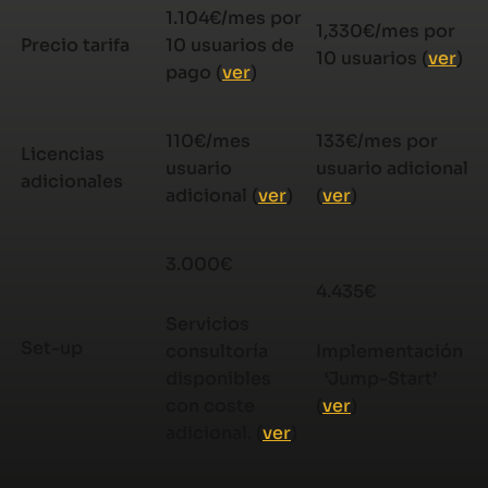
1.104€/mes por
1,330€/mes por
Precio tarifa
10 usuarios de
10 usuarios (
ver
)
pago (
ver
)
110€/mes
133€/mes por
Licencias
usuario
usuario adicional
adicionales
adicional (
ver
)
(
ver
)
3.000€
4.435€
Servicios
Set-up
consultoría
Implementación
disponibles
‘Jump-Start’
con coste
(
ver
)
adicional. (
ver
)