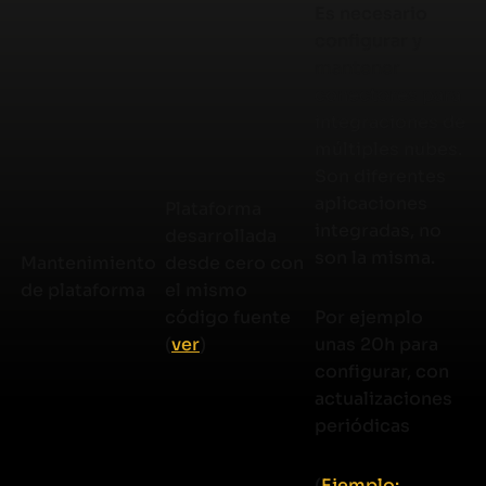
Es necesario
configurar y
mantener
conectores para
integraciones de
múltiples nubes.
Son diferentes
aplicaciones
Plataforma
integradas, no
desarrollada
son la misma.
Mantenimiento
desde cero con
de plataforma
el mismo
código fuente
Por ejemplo
(
ver
)
unas 20h para
configurar, con
actualizaciones
periódicas
(
Ejemplo: