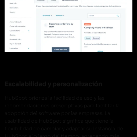
Escalabilidad y personalización
HubSpot prioriza la facilidad de uso y las
recomendaciones prescriptivas para facilitar la
adopción del software por las empresas. La
usabilidad de HubSpot significa que tiene la
flexibilidad de cambiar y adaptar su instancia de
HubSpot a lo largo del tiempo, agregando más