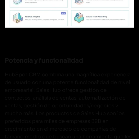
Potencia y funcionalidad
HubSpot CRM combina una magnífica experiencia
de usuario con una potente funcionalidad de nivel
empresarial. Sales Hub ofrece gestión de
contactos, análisis de ventas, automatización de
ventas, gestión de oportunidades/negocios y
mucho más. Los productos de Sales Hub son los
preferidos para miles de empresas B2B en
crecimiento en el mercado de compañías de
tamaño medio que buscan una herramienta que les