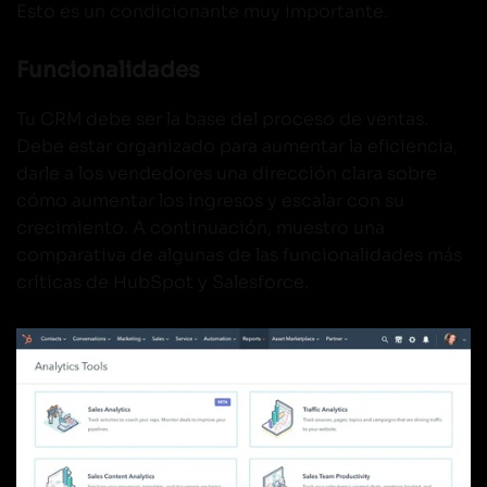
Esto es un condicionante muy importante.
Funcionalidades
Tu CRM debe ser la base del proceso de ventas.
Debe estar organizado para aumentar la eficiencia,
darle a los vendedores una dirección clara sobre
cómo aumentar los ingresos y escalar con su
crecimiento. A continuación, muestro una
comparativa de algunas de las funcionalidades más
críticas de HubSpot y Salesforce.