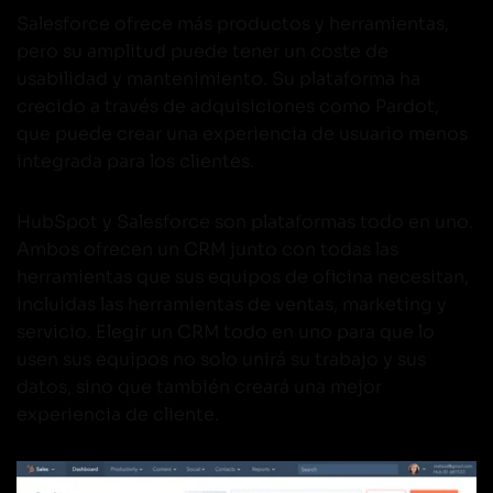
Salesforce ofrece más productos y herramientas,
pero su amplitud puede tener un coste de
usabilidad y mantenimiento. Su plataforma ha
crecido a través de adquisiciones como Pardot,
que puede crear una experiencia de usuario menos
integrada para los clientes.
HubSpot y Salesforce son plataformas todo en uno.
Ambos ofrecen un CRM junto con todas las
herramientas que sus equipos de oficina necesitan,
incluidas las herramientas de ventas, marketing y
servicio. Elegir un CRM todo en uno para que lo
usen sus equipos no solo unirá su trabajo y sus
datos, sino que también creará una mejor
experiencia de cliente.