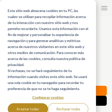
Este sitio web almacena cookies en tu PC, las
cuales se utilizan para recopilar información acerca
de tu interacción con nuestro sitio web y nos
permite recordarte. Usamos esta información con el
fin de mejorar y personalizar tu experiencia de
navegación y para generar analíticas y métricas
30 JUNIO, 2020
POR
ALBERTO COMPANY
acerca de nuestros visitantes en este sitio web y
otros medios de comunicación. Para conocer más
CRM
HUBSPOT
SALESFORCE
acerca de las cookies, consulta nuestra política de
¿Salesforce o Hubspot?
privacidad.
Si rechazas, no se hará seguimiento de tu
información cuando visites este sitio web. Se usará
Share with AI:
una sola cookie en tu navegador para recordar tu
preferencia de que no se te haga seguimiento.
ChatGPT
Claude
Configurar cookies
Perplexity
Grok
Aceptar todas
Rechazar todas