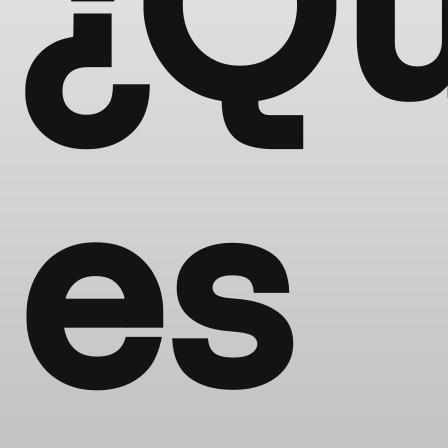
¿Q
es