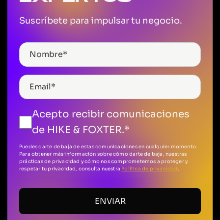
Suscríbete para impulsar tu negocio.
Acepto recibir comunicaciones
de HIKE & FOXTER.
*
Puedes darte de baja de estas comunicaciones en cualquier momento.
Para obtener más información sobre cómo darte de baja, nuestras
prácticas de privacidad y cómo nos comprometemos a proteger y
respetar tu privacidad, consulta nuestra
Política de privacidad
.