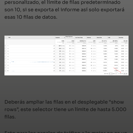
personalizado, el límite de filas predeterminado
son 10, si se exporta el informe así solo exportará
esas 10 filas de datos.
Deberás ampliar las filas en el desplegable “show
rows”, este selector tiene un límite de hasta 5.000
filas.