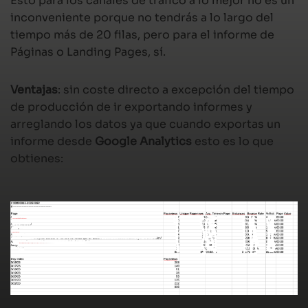
Esto para los canales de tráfico a lo mejor no es un
inconveniente porque no tendrás a lo largo del
tiempo más de 20 filas, pero para el informe de
Páginas o Landing Pages, sí.
Ventajas
: sin coste directo a excepción del tiempo
de producción de ir exportando informes y
arreglando los datos ya que cuando exportas un
informe desde
Google Analytics
esto es lo que
obtienes: