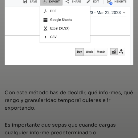
Con este método has de decidir, qué informes, qué
rango y granularidad temporal quieres e ir
exportando.
Es importante que sepas que cuando cargas
cualquier informe predeterminado o