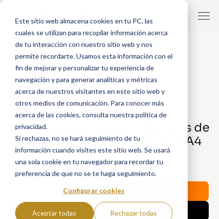
Este sitio web almacena cookies en tu PC, las
cuales se utilizan para recopilar información acerca
de tu interacción con nuestro sitio web y nos
permite recordarte. Usamos esta información con el
fin de mejorar y personalizar tu experiencia de
navegación y para generar analíticas y métricas
20 ABRIL, 2023
POR
LAURA CLOQUELL
acerca de nuestros visitantes en este sitio web y
otros medios de comunicación. Para conocer más
GOOGLE ANALYTICS
GOOGLE ANALYTICS 4
ANALYTICS
acerca de las cookies, consulta nuestra política de
Cómo guardar datos históricos de
privacidad.
Si rechazas, no se hará seguimiento de tu
Universal Analytics antes de GA4
información cuando visites este sitio web. Se usará
una sola cookie en tu navegador para recordar tu
Share with AI:
preferencia de que no se te haga seguimiento.
Configurar cookies
ChatGPT
Claude
Perplexity
Grok
Aceptar todas
Rechazar todas