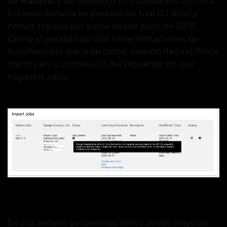
de
Matomo
y de momento nos quedamos con ella.
Estamos todavía en periodo de trial (21 días) y
hemos traspasado datos desde junio de 2018.
Como el periodo de trial tiene limitaciones de
transferencia diaria de datos, cuando llega al límite
diario para y continúa al día siguiente sin que
hagamos nada.
En una semana ya tenemos datos desde mayo de