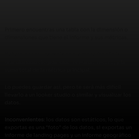
Primero encuentras una tabla con la dimensión o
dimensiones que tiene el informe y sus métricas.
Y abajo tienes una tabla con la fecha (según la
granularidad elegida, días, semanas, meses) y la
suma total de la métrica principal.
Lo puedes guardar así, pero te será más difícil
llevarlo a un looker studio o similar y visualizar los
datos.
Inconvenientes
: los datos son estáticos, lo que
exportas es una “foto” de los datos, si exportas un
informe de landing pages y un informe geográfico