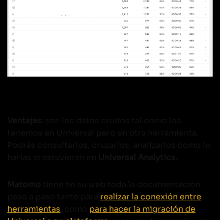
Ventajas
: son los datos crudos tal como los
tenemos en Universal pero en otra herramienta.
Podrás consultarlos, cruzarlos, analizarlos como lo
harías si estuvieran en
Universal Analytics
.
Matomo
tiene en su web toda la documentación
paso a paso tanto para
realizar la conexión entre
herramientas
, como
para hacer la migración de