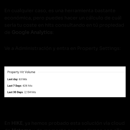
En cualquier caso, es una herramienta bastante
económica, pero puedes hacer un cálculo de cuál
sería tu coste en hits consultando en tú propiedad
de
Google Analytics
:
Ve a Administración y entra en Property Settings:
En
HIKE
, ya hemos probado esta solución vía cloud