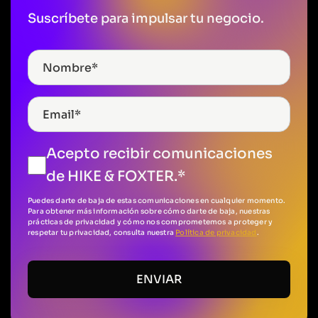
Suscríbete para impulsar tu negocio.
Acepto recibir comunicaciones
de HIKE & FOXTER.
*
Puedes darte de baja de estas comunicaciones en cualquier momento.
Para obtener más información sobre cómo darte de baja, nuestras
prácticas de privacidad y cómo nos comprometemos a proteger y
respetar tu privacidad, consulta nuestra
Política de privacidad
.