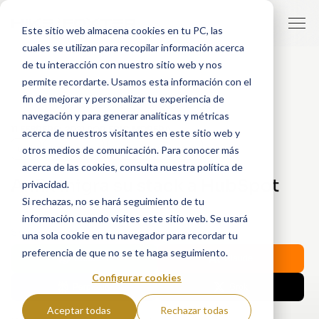
Este sitio web almacena cookies en tu PC, las
cuales se utilizan para recopilar información acerca
de tu interacción con nuestro sitio web y nos
permite recordarte. Usamos esta información con el
fin de mejorar y personalizar tu experiencia de
navegación y para generar analíticas y métricas
11 FEBRERO, 2021
POR
ERIC MORERA
acerca de nuestros visitantes en este sitio web y
otros medios de comunicación. Para conocer más
CRM
CASE STUDY
ATENCIÓN AL CLIENTE
acerca de las cookies, consulta nuestra política de
Anfix migra su stack a HubSpot
privacidad.
Si rechazas, no se hará seguimiento de tu
información cuando visites este sitio web. Se usará
Share with AI:
una sola cookie en tu navegador para recordar tu
preferencia de que no se te haga seguimiento.
ChatGPT
Claude
Configurar cookies
Perplexity
Grok
Aceptar todas
Rechazar todas