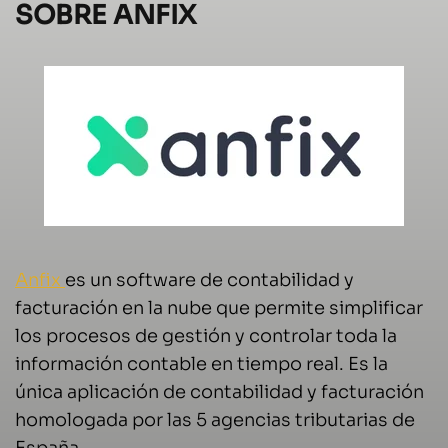
SOBRE ANFIX
Anfix
es un software de contabilidad y
facturación en la nube que permite simplificar
los procesos de gestión y controlar toda la
información contable en tiempo real. Es la
única aplicación de contabilidad y facturación
homologada por las 5 agencias tributarias de