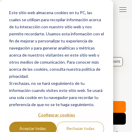
Este sitio web almacena cookies en tu PC, las
cuales se utilizan para recopilar información acerca
de tu interacción con nuestro sitio web y nos
permite recordarte. Usamos esta información con el
fin de mejorar y personalizar tu experiencia de
navegación y para generar analíticas y métricas
17 FEBRERO, 2021
POR
MARTA AGRAZ
acerca de nuestros visitantes en este sitio web y
otros medios de comunicación. Para conocer más
CRM
MARKETING
VENTAS
HUBSPOT
ATENCIÓN AL CLIENTE
acerca de las cookies, consulta nuestra política de
CRM como Plataforma
privacidad.
Si rechazas, no se hará seguimiento de tu
información cuando visites este sitio web. Se usará
Share with AI:
una sola cookie en tu navegador para recordar tu
preferencia de que no se te haga seguimiento.
ChatGPT
Claude
Configurar cookies
Perplexity
Grok
Aceptar todas
Rechazar todas