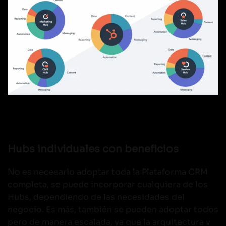
Hubs individuales con beneficios
No es necesario adoptar toda la Plataforma CRM
completa, se puede incorporar cualquiera de los
Hubs, dependiendo de las necesidades del
negocio. Es más, también se pueden adoptar todos
pero de manera escalada, ya que la arquitectura y