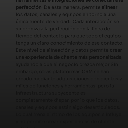
herramientas e integraciones se conectan a la
perfección
. De esta manera, permite
alinear
los datos, canales y equipos en torno a una
única fuente de verdad. Cada interacción se
sincroniza a la perfección con la línea de
tiempo del contacto para que todo el equipo
tenga un claro conocimiento de ese contacto.
Este nivel de alineación y datos permite
crear
una experiencia de cliente más personalizada
,
ayudando a que el negocio crezca mejor.Sin
embargo, otras plataformas CRM se han
creado mediante adquisiciones con cientos y
miles de funciones y herramientas, pero la
infraestructura subyacente es
completamente dispar, por lo que los datos,
canales y equipos están algo desarticulados.
Lo cual frena el ritmo de los equipos e influye
y no permite crear experiencias de cliente