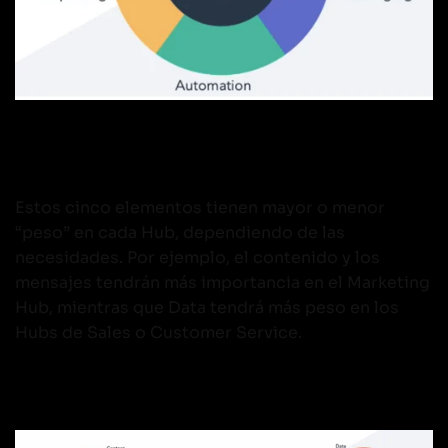
Estos cinco elementos tienen mayor o menor
“peso” en cada Hub, dependiendo de las
necesidades. Por ejemplo, el contenido y los
mensajes tendrán más importancia en el Marketing
Hub, mientras que Data tendrá más peso en los
Hubs de Sales o Customer Service.