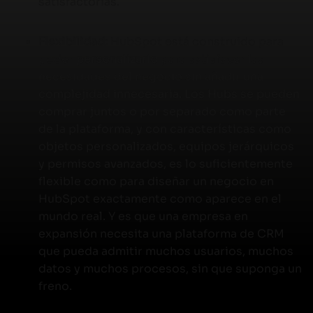
satisfactorias.
Flexibilidad:
HubSpot está construido para
poder
personalizarlo
para satisfacer las
necesidades del negocio sin añadir una
complejidad innecesaria. Los Hubs se pueden
comprar juntos o por separado como parte
de la plataforma, y con características como
objetos personalizados, equipos jerárquicos
y permisos avanzados, es lo suficientemente
flexible como para diseñar un negocio en
HubSpot exactamente como aparece en el
mundo real. Y es que una empresa en
expansión necesita una plataforma de CRM
que pueda admitir muchos usuarios, muchos
datos y muchos procesos, sin que suponga un
freno.