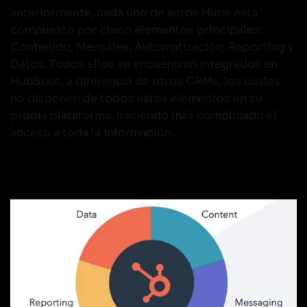
anteriormente, cada uno de estos Hubs está
compuesto por cinco elementos principales:
Contenido, Mensajes, Automatización, Reporting y
Datos. Todos ellos se encuentran integrados en
HubSpot, a diferencia de otros CRMs, los cuales
no disponen de todos estos elementos en su
propia plataforma, haciendo más complicado el
acceso a toda la información.