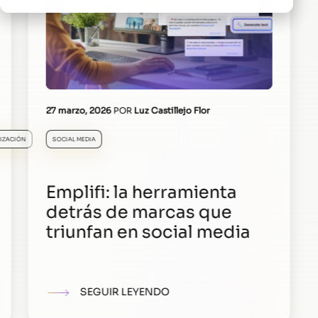
27 marzo, 2026
POR
Luz Castillejo Flor
IZACIÓN
SOCIAL MEDIA
Emplifi: la herramienta
detrás de marcas que
triunfan en social media
SEGUIR LEYENDO