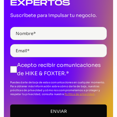
EXPERTOS
Suscríbete para impulsar tu negocio.
Acepto recibir comunicaciones
de HIKE & FOXTER.
*
Puedes darte de baja de estas comunicaciones en cualquier momento.
Para obtener más información sobre cómo darte de baja, nuestras
prácticas de privacidad y cómo nos comprometemos a proteger y
respetar tu privacidad, consulta nuestra
Política de privacidad
.