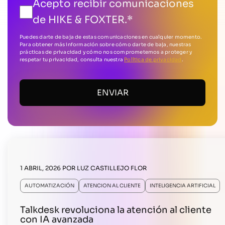
Acepto recibir comunicaciones
de HIKE & FOXTER.
*
Puedes darte de baja de estas comunicaciones en cualquier momento.
Para obtener más información sobre cómo darte de baja, nuestras
prácticas de privacidad y cómo nos comprometemos a proteger y
respetar tu privacidad, consulta nuestra
Política de privacidad
.
1 ABRIL, 2026
POR
LUZ CASTILLEJO FLOR
AUTOMATIZACIÓN
ATENCION AL CLIENTE
INTELIGENCIA ARTIFICIAL
Talkdesk revoluciona la atención al cliente
con IA avanzada