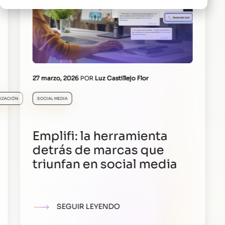
27 marzo, 2026
POR
Luz Castillejo Flor
IZACIÓN
SOCIAL MEDIA
Emplifi: la herramienta
detrás de marcas que
triunfan en social media
SEGUIR LEYENDO