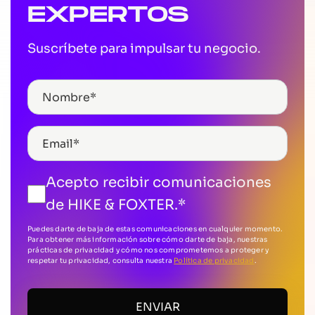
EXPERTOS
Suscríbete para impulsar tu negocio.
Acepto recibir comunicaciones
de HIKE & FOXTER.
*
Puedes darte de baja de estas comunicaciones en cualquier momento.
Para obtener más información sobre cómo darte de baja, nuestras
prácticas de privacidad y cómo nos comprometemos a proteger y
respetar tu privacidad, consulta nuestra
Política de privacidad
.