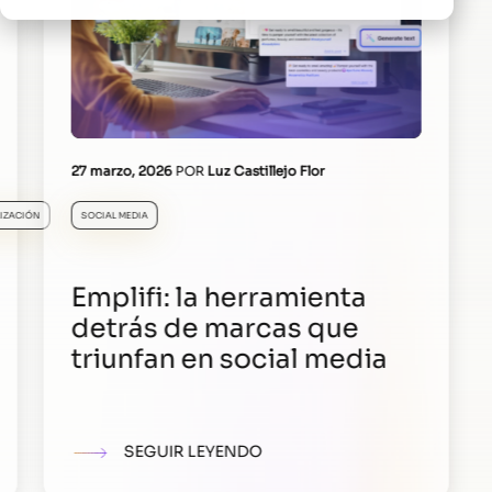
27 marzo, 2026
POR
Luz Castillejo Flor
IZACIÓN
SOCIAL MEDIA
Emplifi: la herramienta
detrás de marcas que
triunfan en social media
SEGUIR LEYENDO